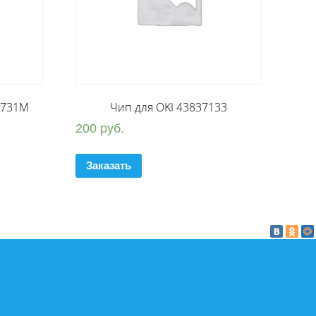
e 731M
Чип для OKI 43837133
200
руб.
Заказать