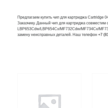
Предлагаем купить чип для картриджа Cartridge 
Заказчику. Данный чип для картриджа совмести
LBP653Cdw/LBP654Cx/MF732Cdw/MF734Cx/MF735Cd
замену неисправных деталей. Наш телефон
+7 (8