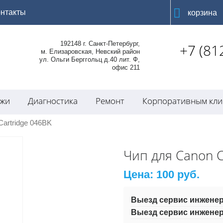
онтакты
корзина
192148 г. Санкт-Петербург,
+7 (81
м. Елизаровская, Невский район
ул. Ольги Берггольц д.40 лит. Ф,
офис 211
джи
Диагностика
Ремонт
Корпоративным кли
Cartridge 046BK
Чип для Canon C
Цена:
100
руб.
Выезд сервис инженер
Выезд сервис инженер