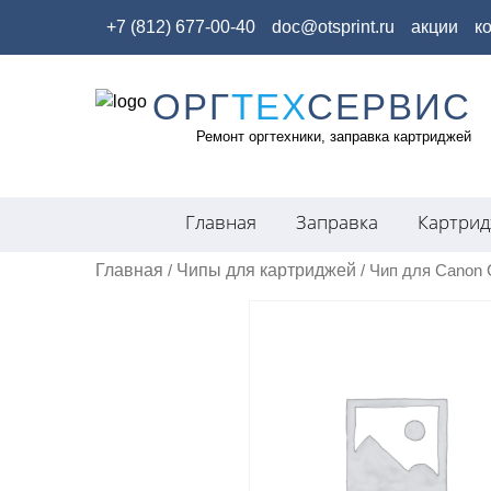
+7 (812) 677-00-40
doc@otsprint.ru
акции
к
ОРГ
ТЕХ
СЕРВИС
Skip
to
Ремонт оргтехники, заправка картриджей
content
Главная
Заправка
Картри
Главная
Чипы для картриджей
/
/ Чип для Canon 