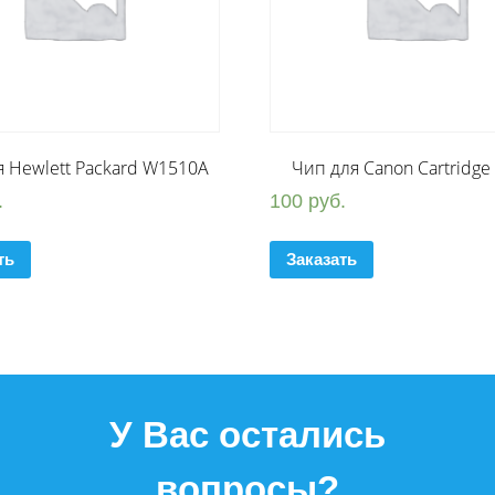
я Hewlett Packard W1510A
Чип для Canon Cartridg
.
100
руб.
ть
Заказать
У Вас остались
вопросы?