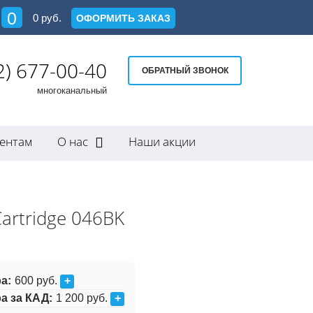
0
0
руб.
ОФОРМИТЬ ЗАКАЗ
2) 677-00-40
ОБРАТНЫЙ ЗВОНОК
многоканальный
ентам
О нас
Наши акции
artridge 046BK
а:
600 руб.
+
а за КАД:
1 200 руб.
+