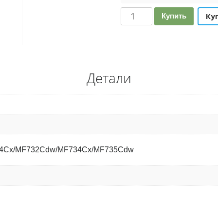
Количество
Ку
Купить
Детали
54Cx/MF732Cdw/MF734Cx/MF735Cdw