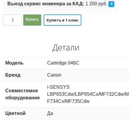
Выезд сервис инженера за КАД:
1 200 руб.
+
Количество
Купить
Купить в 1 клик
Детали
Модель
Cartridge 046C
Бренд
Canon
i-SENSYS
Совместимое
LBP653Cdw/LBP654Cx/MF732Cdw/M
оборудование
F734Cx/MF735Cdw
Цветной
Да