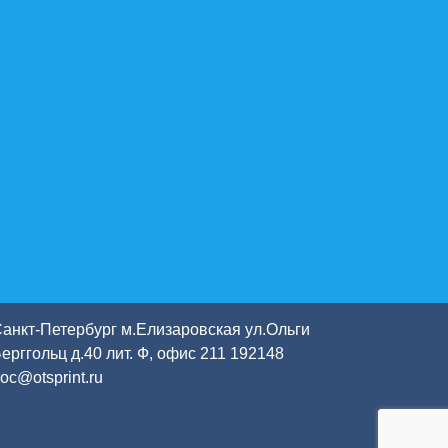
анкт-Петербург м.Елизаровская
ул.Ольги
ерггольц д.40 лит. Ф, офис 211
192148
oc@otsprint.ru