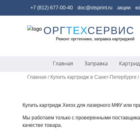
+7 (812) 677-00-40
doc@otsprint.ru
акции
к
ОРГ
ТЕХ
СЕРВИС
Skip
to
Ремонт оргтехники, заправка картриджей
content
Главная
Заправка
Картри
Главная
Купить картридж в Санкт-Петербурге
/
/
Купить картридж Xerox для лазерного МФУ или пр
Мы работаем только с проверенными поставщикам
качестве товара.