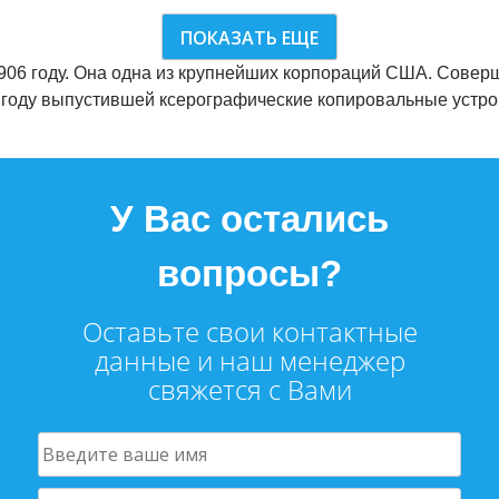
ПОКАЗАТЬ ЕЩЕ
906 году. Она одна из крупнейших корпораций США. Совер
9 году выпустившей ксерографические копировальные устро
У Вас остались
вопросы?
Оставьте свои контактные
данные и наш менеджер
свяжется с Вами