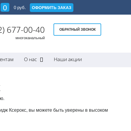
0
0
руб.
ОФОРМИТЬ ЗАКАЗ
2) 677-00-40
ОБРАТНЫЙ ЗВОНОК
многоканальный
ентам
О нас
Наши акции
x
ю.
идж Ксерокс, вы можете быть уверены в высоком