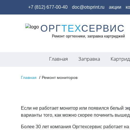
+7 (812) 677-00-40
doc@otsprint.ru
акции
к
ОРГ
ТЕХ
СЕРВИС
Skip
to
Ремонт оргтехники, заправка картриджей
content
Главная
Заправка
Картри
Главная
Ремонт мониторов
Если не работает монитор или появился белый экр
варианты того, как можно скорее починить вышед
Более 30 лет компания Оргтехсервис работает на