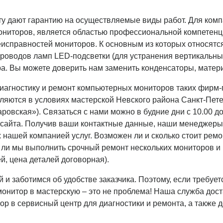
ту дают гарантию на осуществляемые виды работ. Для ком
 мониторов, является областью профессиональной компете
еисправностей мониторов. К основным из которых относятс
проводов ламп LED-подсветки (для устранения вертикальны
а. Вы можете доверить нам заменить конденсаторы, матери
агностику и ремонт компьютерных мониторов таких фирм-п
вляются в условиях мастерской Невского района Санкт-Пете
аровская»). Связаться с нами можно в будние дни с 10.00 до
 сайта. Получив ваши контактные данные, наши менеджеры 
нашей компанией услуг. Возможен ли и сколько стоит ремон
ли мы выполнить срочный ремонт нескольких мониторов и в
й, цена деталей договорная).
 заботимся об удобстве заказчика. Поэтому, если требуе
монитор в мастерскую – это не проблема! Наша служба дост
ор в сервисный центр для диагностики и ремонта, а также д