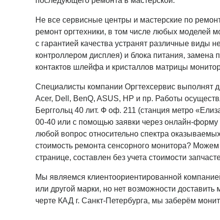
последующего ремонта в мастерской.
Не все сервисные центры и мастерские по ремон
ремонт оргтехники, в том числе любых моделей
с гарантией качества устранят различные виды н
контроллером дисплея) и блока питания, замена 
контактов шлейфа и кристаллов матрицы монитор
Специалисты компании Оргтехсервис выполнят ди
Acer, Dell, BenQ, ASUS, HP и пр. Работы осущест
Берггольц 40 лит. Ф оф. 211 (станция метро «Елиз
00-40 или с помощью заявки через онлайн-форму
любой вопрос относительно спектра оказываемых 
стоимость ремонта сенсорного монитора? Можем 
странице, составлен без учета стоимости запчасте
Мы являемся клиентоориентированной компанией и
или другой марки, но нет возможности доставить 
черте КАД г. Санкт-Петербурга, мы заберём монит